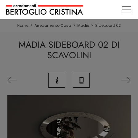
Home
>
Arredamento Casa
>
Madie
>
Sideboard 02
MADIA SIDEBOARD 02 DI
SCAVOLINI