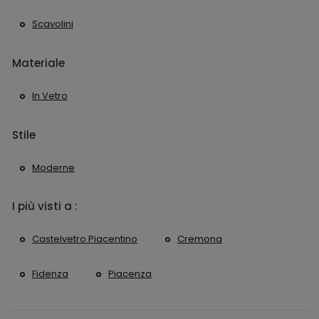
Scavolini
Materiale
In Vetro
Stile
Moderne
I più visti a :
Castelvetro Piacentino
Cremona
Fidenza
Piacenza