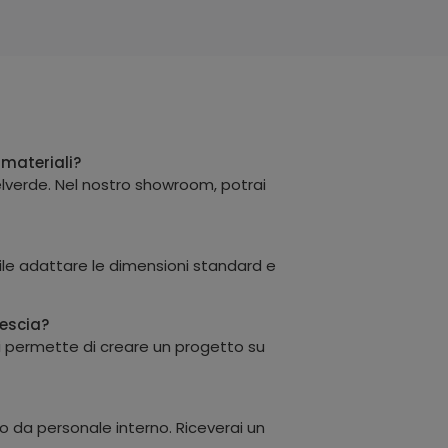
 materiali?
elverde. Nel nostro showroom, potrai
bile adattare le dimensioni standard e
rescia?
o ci permette di creare un progetto su
to da personale interno. Riceverai un