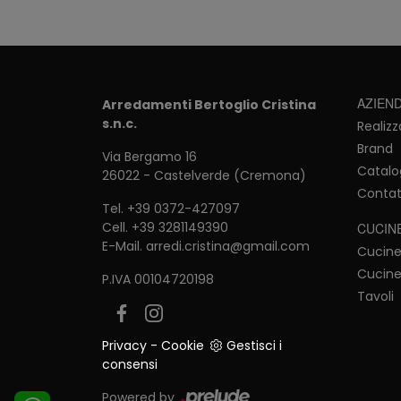
AZIEN
Arredamenti Bertoglio Cristina
s.n.c.
Realizz
Brand
Via Bergamo 16
Catalo
26022 - Castelverde (Cremona)
Contat
Tel.
+39 0372-427097
Cell.
+39 3281149390
CUCIN
E-Mail.
arredi.cristina@gmail.com
Cucin
Cucine
P.IVA 00104720198
Tavoli
Privacy
-
Cookie
Gestisci i
consensi
Powered by