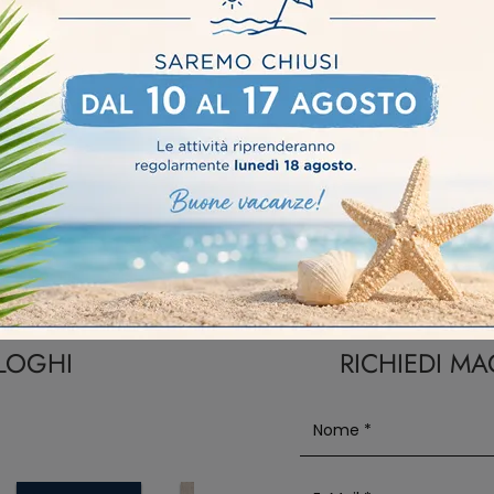
Pareti Attrezzate Novamobili Crema
Pareti Attrezzate No
ALOGHI
RICHIEDI M