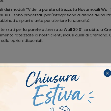
ce.
ali dei moduli TV della parete attrezzata Novamobili Wall 
l 30 01 sono progettati per l'integrazione di dispositivi mul
inati a ripiani e ante per ulteriore funzionalità.
ateizzati per la parete attrezzata Wall 30 01 se abito a C
nto rateizzate ai nostri clienti, inclusi quelli di Cremona. 
ulle opzioni disponibili.
tile
I più visti a :
Moderne
Castelleone
Crema
Piace