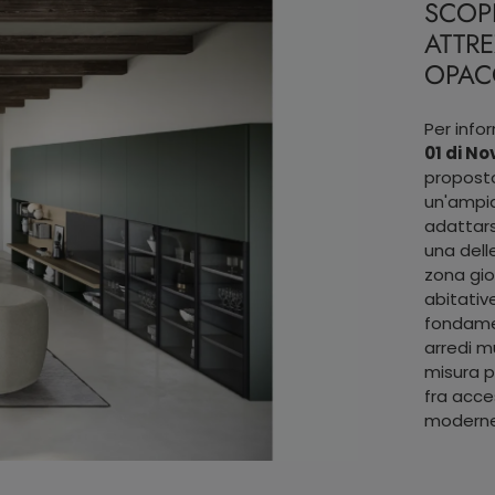
SCOP
ATTRE
OPACO
Per info
01 di N
proposto
un'ampia
adattars
una delle
zona gio
abitativ
fondamen
arredi m
misura p
fra acces
moderne 