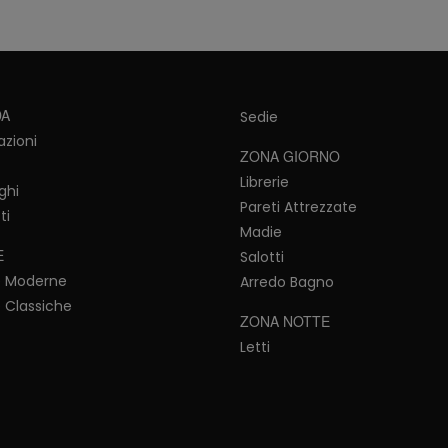
DA
Sedie
azioni
ZONA GIORNO
Librerie
ghi
Pareti Attrezzate
ti
Madie
E
Salotti
e Moderne
Arredo Bagno
 Classiche
ZONA NOTTE
Letti