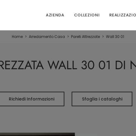
AZIENDA
COLLEZIONI
REALIZZAZI
Home
>
Arredamento Casa
>
Pareti Attrezzate
>
Wall 30 01
REZZATA WALL 30 01 DI
Richiedi Informazioni
Sfoglia i cataloghi