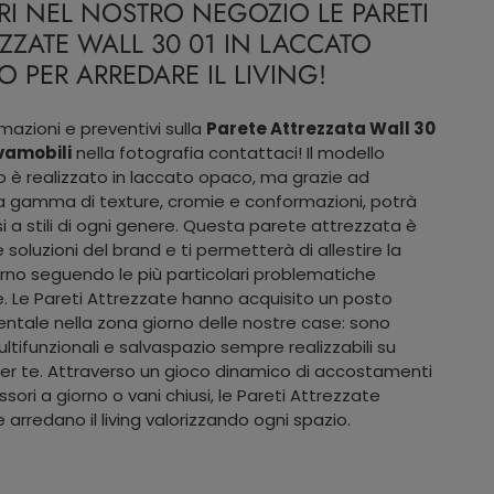
RI NEL NOSTRO NEGOZIO LE PARETI
ZZATE WALL 30 01 IN LACCATO
 PER ARREDARE IL LIVING!
rmazioni e preventivi sulla
Parete Attrezzata Wall 30
ovamobili
nella fotografia contattaci! Il modello
 è realizzato in laccato opaco, ma grazie ad
 gamma di texture, cromie e conformazioni, potrà
i a stili di ogni genere. Questa parete attrezzata è
 soluzioni del brand e ti permetterà di allestire la
rno seguendo le più particolari problematiche
e. Le Pareti Attrezzate hanno acquisito un posto
tale nella zona giorno delle nostre case: sono
ultifunzionali e salvaspazio sempre realizzabili su
er te. Attraverso un gioco dinamico di accostamenti
sori a giorno o vani chiusi, le Pareti Attrezzate
arredano il living valorizzando ogni spazio.