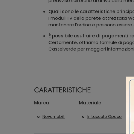
preavviso sull'orario di arrivo della mer
Quali sono le caratteristiche princip
I moduli TV della parete attrezzata Wal
mantenere l'ordine e possono essere abb
È possibile usufruire di pagamenti r
Certamente, offriamo formule di pagame
Castelverde per maggiori informazioni s
CARATTERISTICHE
Marca
Materiale
S
Novamobili
In Laccato Opaco