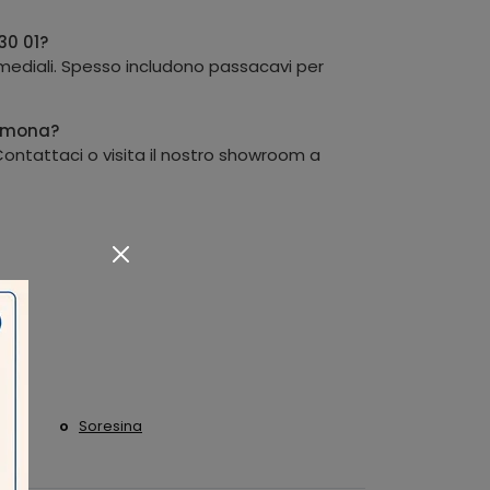
30 01?
timediali. Spesso includono passacavi per
remona?
Contattaci o visita il nostro showroom a
nza
Soresina