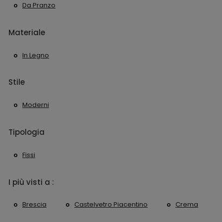
Da Pranzo
Materiale
In Legno
Stile
Moderni
Tipologia
Fissi
I più visti a :
Brescia
Castelvetro Piacentino
Crema