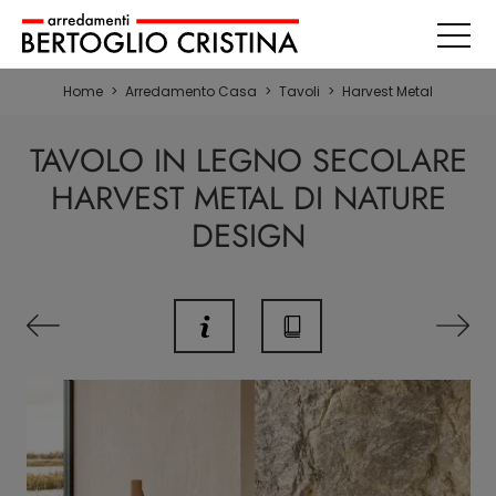
Home
>
Arredamento Casa
>
Tavoli
>
Harvest Metal
TAVOLO IN LEGNO SECOLARE
HARVEST METAL DI NATURE
DESIGN