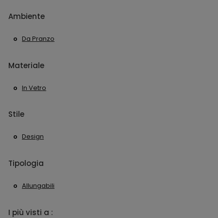
Ambiente
Da Pranzo
Materiale
In Vetro
Stile
Design
Tipologia
Allungabili
I più visti a :