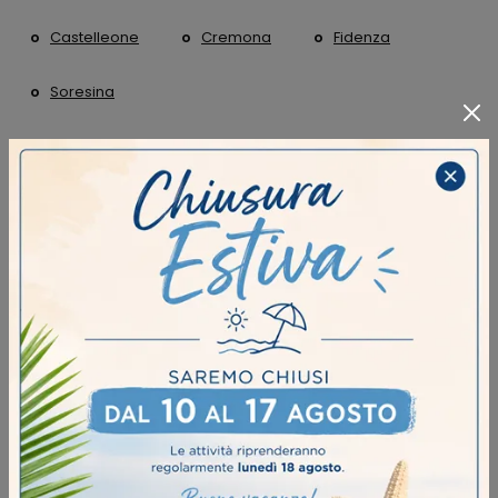
Castelleone
Cremona
Fidenza
Soresina
CONTINUA A NAVIGARE
Tavoli Target Point Castelleone
Tavoli Target Point Cremona
Tavoli Target Point Fidenza
Tavoli Target Point Soresina