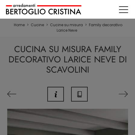
Home
>
Cucine
>
Cucine su misura
>
Family decorativo
Larice Neve
CUCINA SU MISURA FAMILY
DECORATIVO LARICE NEVE DI
SCAVOLINI