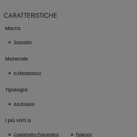
CARATTERISTICHE
Marca
Scavolini
Materiale
In Melaminico
Tipologia
Ad Angolo
I più visti a :
Castelvetro Piacentino
Fidenza