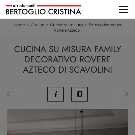
Home
>
Cucine
>
Cucine su misura
>
Family decorativo
Rovere Azteco
CUCINA SU MISURA FAMILY
DECORATIVO ROVERE
AZTECO DI SCAVOLINI