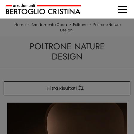
Home
>
Arredamento Casa
>
Poltrone
>
Poltrone Nature
Design
POLTRONE NATURE
DESIGN
Filtra Risultati