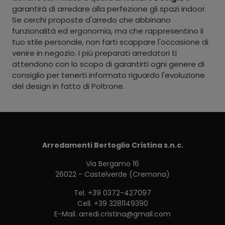
garantirà di arredare alla perfezione gli spazi indoor.
Se cerchi proposte d'arredo che abbinano
funzionalità ed ergonomia, ma che rappresentino il
tuo stile personale, non farti scappare l'occasione di
venire in negozio. I più preparati arredatori ti
attendono con lo scopo di garantirti ogni genere di
consiglio per tenerti informato riguardo l'evoluzione
del design in fatto di Poltrone.
Arredamenti Bertoglio Cristina s.n.c.
Via Bergamo 16
26022 - Castelverde (Cremona)
Tel.
+39 0372-427097
Cell.
+39 3281149390
E-Mail.
arredi.cristina@gmail.com