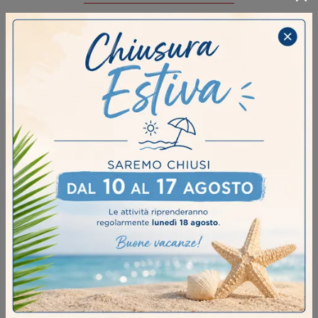
AZZERA FILTRI
Marca
Materiale
Stile
I più visti a :