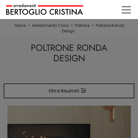
Home
>
Arredamento Casa
>
Poltrone
>
Poltrone Ronda
Design
POLTRONE RONDA
DESIGN
Filtra Risultati