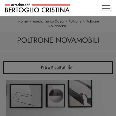
Home
>
Arredamento Casa
>
Poltrone
>
Poltrone
Novamobili
POLTRONE NOVAMOBILI
Filtra Risultati