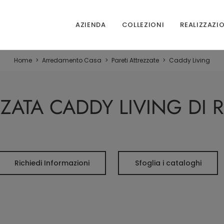
AZIENDA
COLLEZIONI
REALIZZAZI
Home
>
Arredamento Casa
>
Pareti Attrezzate
>
Caddy Living
ZZATA CADDY LIVING DI
Richiedi Informazioni
Sfoglia i cataloghi