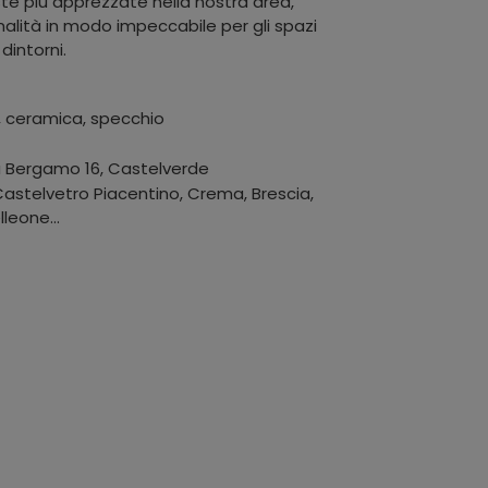
te più apprezzate nella nostra area,
alità in modo impeccabile per gli spazi
dintorni.
, ceramica, specchio
a Bergamo 16
,
Castelverde
stelvetro Piacentino, Crema, Brescia,
leone...