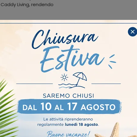
a Caddy Living, rendendo
na parete attrezzata di
e Caddy Living si
à dei materiali e la
e moduli TV, mensole e
di creare una
uo living.
I più visti a :
Moderne
Brescia
Cremona
Fidenza