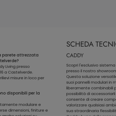
SCHEDA TECN
CADDY
a parete attrezzata
telverde?
Scopri l'esclusivo sistem
dy Living presso
presso il nostro showroo
16 a Castelverde.
Questa soluzione versatile
ilievi misure in loco per
suoi pannelli modulari in 
liberamente combinabili p
no disponibili per la
possibilità di accessoriar
consente di creare composi
altamente modulare e
valorizzare qualsiasi ambie
erse dimensioni, finiture e
sua straordinaria flessibili
re anche soluzioni su