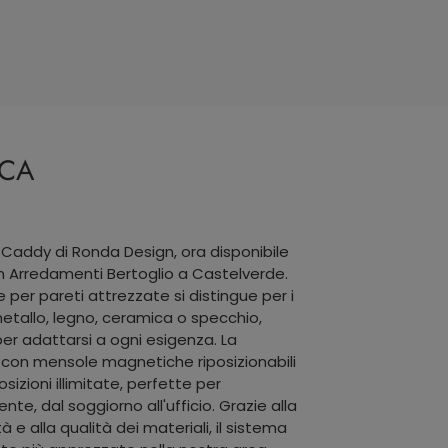
ICA
a Caddy di Ronda Design, ora disponibile
m Arredamenti Bertoglio a Castelverde.
 per pareti attrezzate si distingue per i
metallo, legno, ceramica o specchio,
er adattarsi a ogni esigenza. La
li con mensole magnetiche riposizionabili
zioni illimitate, perfette per
nte, dal soggiorno all'ufficio. Grazie alla
tà e alla qualità dei materiali, il sistema