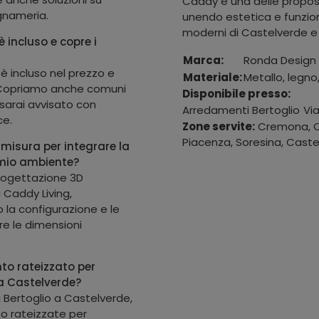
Caddy è una delle propos
egnameria.
unendo estetica e funzion
moderni di Castelverde e 
 incluso e copre i
Marca:
Ronda Design
 è incluso nel prezzo e
Materiale:
Metallo, legno
. Copriamo anche comuni
Disponibile presso:
arai avvisato con
Arredamenti Bertoglio
Vi
ce.
Zone servite:
Cremona, Ca
Piacenza, Soresina, Castel
 misura per integrare la
 mio ambiente?
progettazione 3D
 Caddy Living,
 la configurazione e le
are le dimensioni
to rateizzato per
 a Castelverde?
 Bertoglio a Castelverde,
o rateizzate per