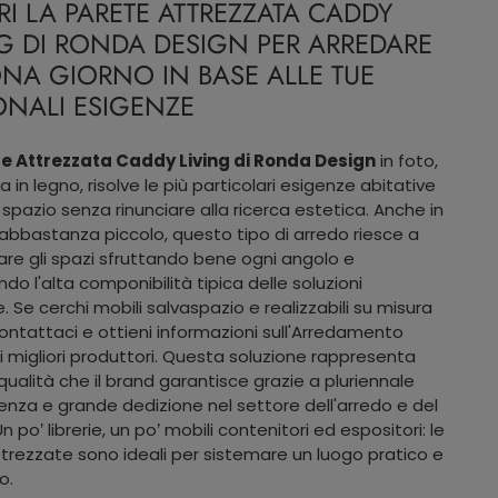
I LA PARETE ATTREZZATA CADDY
NG DI RONDA DESIGN PER ARREDARE
ONA GIORNO IN BASE ALLE TUE
ONALI ESIGENZE
e Attrezzata Caddy Living di Ronda Design
in foto,
a in legno, risolve le più particolari esigenze abitative
e spazio senza rinunciare alla ricerca estetica. Anche in
g abbastanza piccolo, questo tipo di arredo riesce a
are gli spazi sfruttando bene ogni angolo e
do l'alta componibilità tipica delle soluzioni
 Se cerchi mobili salvaspazio e realizzabili su misura
contattaci e ottieni informazioni sull'Arredamento
 migliori produttori. Questa soluzione rappresenta
 qualità che il brand garantisce grazie a pluriennale
za e grande dedizione nel settore dell'arredo e del
n po’ librerie, un po’ mobili contenitori ed espositori: le
ttrezzate sono ideali per sistemare un luogo pratico e
o.