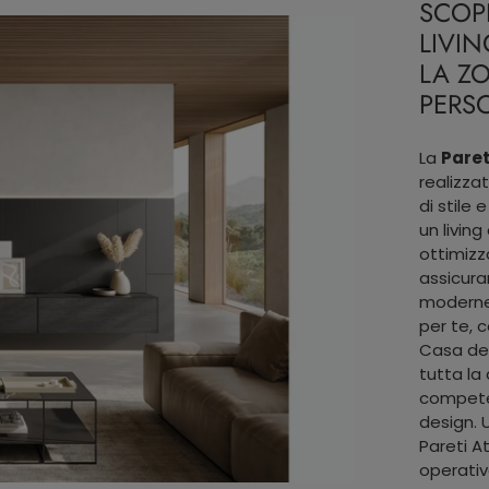
SCOPR
LIVI
LA Z
PERS
La
Paret
realizzat
di stile 
un livin
ottimizz
assicuran
moderne.
per te, 
Casa dei
tutta la
competen
design. U
Pareti A
operativ