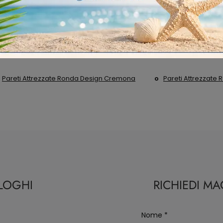
Pareti Attrezzate Ronda Design Cremona
Pareti Attrezzate
ALOGHI
RICHIEDI M