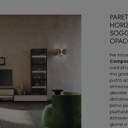
PARE
HORIZ
SOGG
OPAC
Per info
Composi
contatta
ma grazi
potrà ad
attrezza
allestir
abitativ
primo pi
plurifunz
Attraver
giorno o