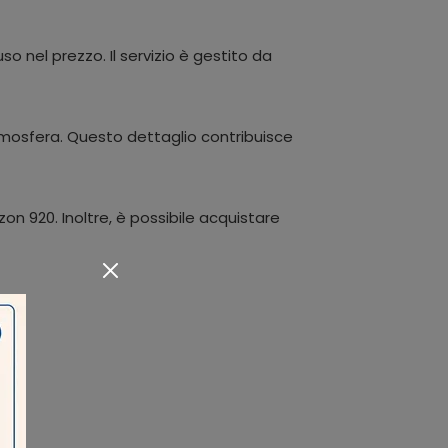
o nel prezzo. Il servizio è gestito da
atmosfera. Questo dettaglio contribuisce
n 920. Inoltre, è possibile acquistare