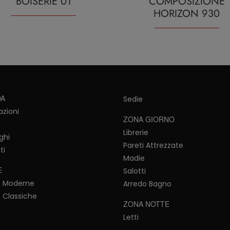
BOISERIE 01
COMPOSIZIONE
HORIZON 930
DA
Sedie
azioni
ZONA GIORNO
Librerie
ghi
Pareti Attrezzate
ti
Madie
E
Salotti
e Moderne
Arredo Bagno
 Classiche
ZONA NOTTE
Letti