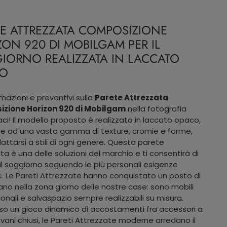
TE ATTREZZATA COMPOSIZIONE
ON 920 DI MOBILGAM PER IL
IORNO REALIZZATA IN LACCATO
O
rmazioni e preventivi sulla
Parete Attrezzata
zione Horizon 920 di Mobilgam
nella fotografia
ci! Il modello proposto è realizzato in laccato opaco,
e ad una vasta gamma di texture, cromie e forme,
attarsi a stili di ogni genere. Questa parete
ta è una delle soluzioni del marchio e ti consentirà di
e il soggiorno seguendo le più personali esigenze
e. Le Pareti Attrezzate hanno conquistato un posto di
ano nella zona giorno delle nostre case: sono mobili
ionali e salvaspazio sempre realizzabili su misura.
so un gioco dinamico di accostamenti fra accessori a
 vani chiusi, le Pareti Attrezzate moderne arredano il