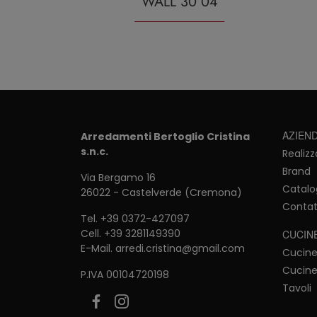
WALL 30 04
AZIEN
Arredamenti Bertoglio Cristina
s.n.c.
Realizz
Brand
Via Bergamo 16
Catalo
26022 - Castelverde (Cremona)
Contat
Tel.
+39 0372-427097
Cell.
+39 3281149390
CUCIN
E-Mail.
arredi.cristina@gmail.com
Cucin
Cucine
P.IVA 00104720198
Tavoli