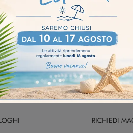
Moderne
Crema
Cremona
Fidenza
eti Attrezzate Mobilgam Cremona
Pareti Attrezzate Mobilga
ALOGHI
RICHIEDI M