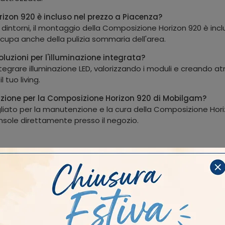
izon 920 è incluso nel prezzo a Piacenza?
 dintorni, il montaggio della Composizione Horizon 920 è inclus
ccupa anche della pulizia sommaria dell'area.
luzioni per l'illuminazione integrata?
tegrare illuminazione LED, valorizzando i moduli e creando 
 tuo living.
zione per la Composizione Horizon 920 di Mobilgam?
iato per la manutenzione e la cura della Composizione Horizo
sole direttamente presso il negozio.
tile
I più visti a :