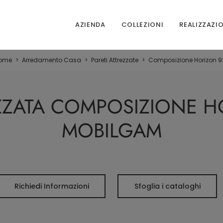
AZIENDA
COLLEZIONI
REALIZZAZI
ome
>
Arredamento Casa
>
Pareti Attrezzate
>
Composizione Horizon 9
ZZATA COMPOSIZIONE H
MOBILGAM
Richiedi Informazioni
Sfoglia i cataloghi