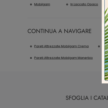
Mobilgam
In Laccato Opaco
CONTINUA A NAVIGARE
Pareti Attrezzate Mobilgam Crema
Par
Pareti Attrezzate Mobilgam Manerbio
SFOGLIA I CAT