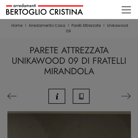
Home
>
Arredamento Casa
>
Pareti Attrezzate
>
Unikawood
09
PARETE ATTREZZATA
UNIKAWOOD 09 DI FRATELLI
MIRANDOLA