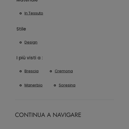
In Tessuto
Stile
Design
I più visti a :
Brescia
Cremona
Manerbio
Soresina
CONTINUA A NAVIGARE