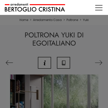
Home
>
Arredamento Casa
>
Poltrone
>
Yuki
POLTRONA YUKI DI
EGOITALIANO